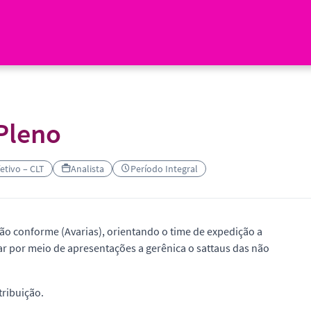
Pleno
fetivo – CLT
Analista
Período Integral
o conforme (Avarias), orientando o time de expedição a
ar por meio de apresentações a gerênica o sattaus das não
tribuição.